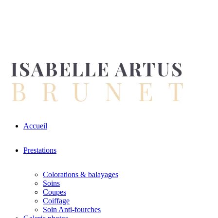
Accueil
Prestations
Colorations & balayages
Soins
Coupes
Coiffage
Soin Anti-fourches