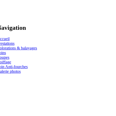
avigation
ccueil
restations
olorations & balayages
oins
oupes
oiffage
oin Anti-fourches
alerie photos